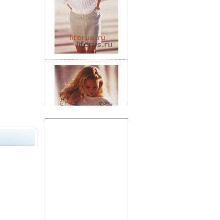
Уход за кожей лица
Справочник по лечебному
питанию