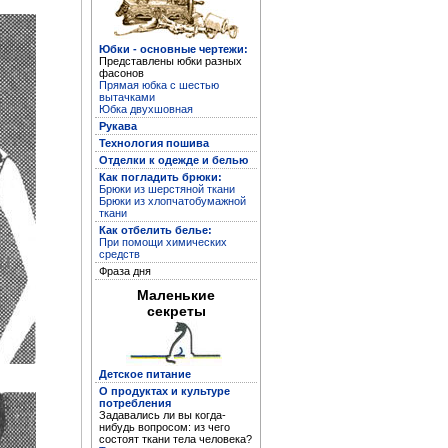
Полная энциклопедия
Юбки - основные чертежи:
Представлены юбки разных
женских рукоделий
фасонов
Прямая юбка с шестью
вытачками
Юбка двухшовная
Рукава
Технология пошива
Отделки к одежде и белью
Как погладить брюки:
Брюки из шерстяной ткани
Брюки из хлопчатобумажной
ткани
Как отбелить белье:
При помощи химических
средств
Фраза дня
Кройка и пошив дома
Маленькие
секреты
Детское питание
О продуктах и культуре
потребления
Задавались ли вы когда-
нибудь вопросом: из чего
состоят ткани тела человека?