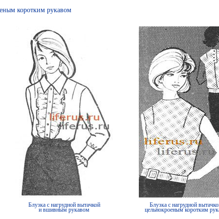
оеным коротким рукавом
Блузка с нагрудной вытачкой
Блузка с нагрудной вытачко
и вшивным рукавом
цельнокроеным коротким ру