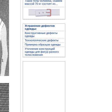
Ткани тела человека, скажем
массой 70 кг состоят из...
Устранение дефектов
одежды
Устранение дефектов
одежды:
Конструктивные дефекты
одежды
Технологические дефекты
Примерка образцов одежды
Уточнение конструкций
одежды для фигур разного
телосложения
Архив журнала
"Здоровье"