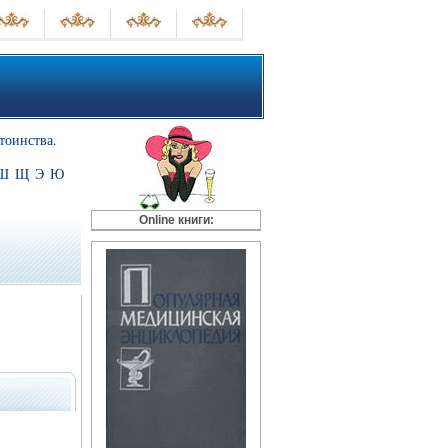
стоинства.
Ш
Щ
Э
Ю
Online книги: