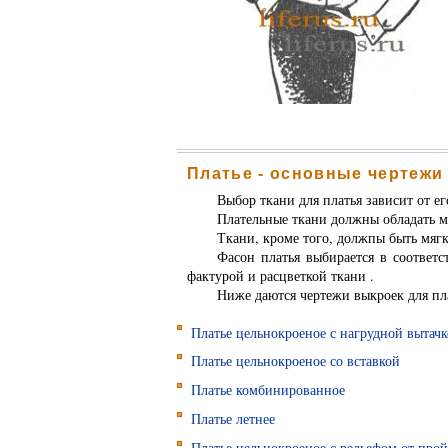
Платье - основные чертежи
Выбор ткани для платья зависит от ег
Плательные ткани должны обладать м
Ткани, кроме того, должпы быть мяг
Фасон платья выбирается в соответс
фактурой и расцветкой ткани
.
Ниже даются чертежи выкроек для пл
Платье цельнокроеное с нагрудной вытач
Платье цельнокроеное со вставкой
Платье комбинированное
Платье летнее
Платье цельнокроеное с рельефом от про