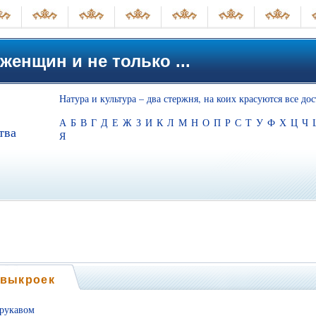
женщин и не только ...
Натура и культура – два стержня, на коих красуются все до
А
Б
В
Г
Д
Е
Ж
З
И
К
Л
М
Н
О
П
Р
С
Т
У
Ф
Х
Ц
Ч
тва
Я
 выкроек
 рукавом