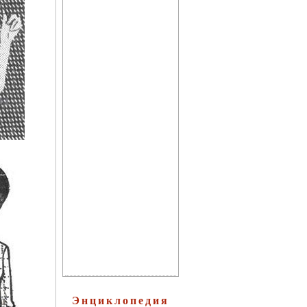
Архив журнала "Твоё
здоровье"
Целебные свойства
пищевых растений
Энциклопедия