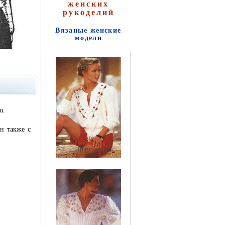
женских
рукоделий
Вязаные женские
модели
Цветущая косметика
ю.
н также с
Косметика, возраст и
время года