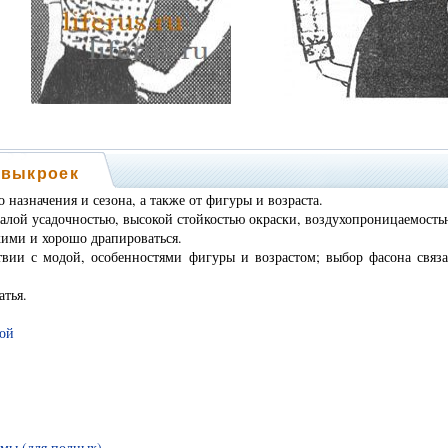
 выкроек
о назначения и сезона, а также от фигуры и возраста.
алой усадочностью, высокой стойкостью окраски, воздухопроницаемость
кими и хорошо драпироваться.
твии с модой, особенностями фигуры и возрастом; выбор фасона связа
атья.
кой
ймы (для полных)