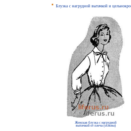
Блузка с нагрудной вытачкой и цельнокр
Женская блузка с нагрудной
вытачкой от плеча (основа)