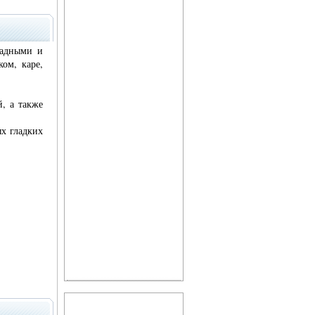
ладными и
ом, каре,
, а также
х гладких
Фитоэргономика
Зеленая аптека Кузбасса