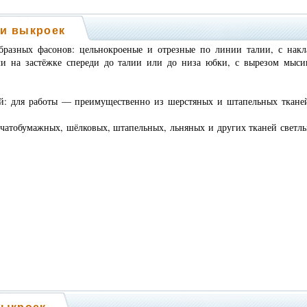
жи выкроек
бразных фасонов: цельнокроеные и отрезные по линии талии, с нак
и на застёжке спереди до талии или до низа юбки, с вырезом мысик
й: для работы — преимущественно из шерстяных и штапельных тканей
чатобумажных, шёлковых, штапельных, льняных и других тканей светлы